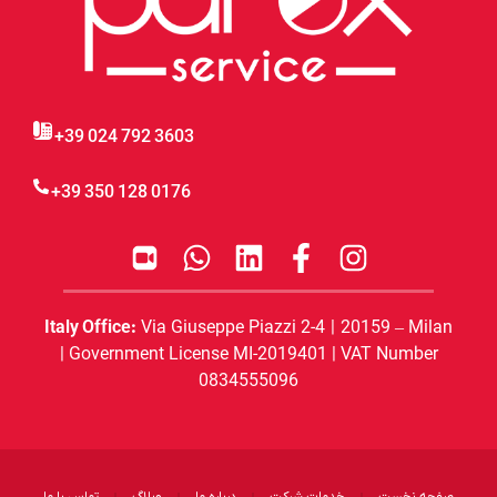
+39 024 792 3603
+39 350 128 0176
Italy Office:
Via Giuseppe Piazzi 2-4 | 20159 – Milan
| G
overnment License MI-2019401 | VAT Number
0834555096