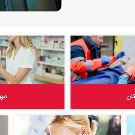
کان
مها